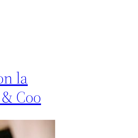
on la
t & Coo